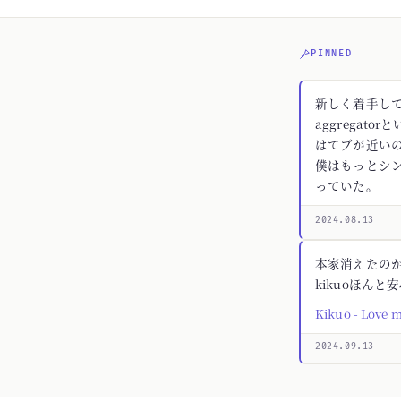
PINNED
新しく着手してる
aggregato
はてブが近いの
僕はもっとシ
っていた。
2024.08.13
本家消えたの
kikuoほんと
Kikuo - Love 
2024.09.13