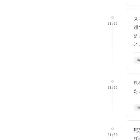
ス
21:05
適
ま
と
危
21:02
た
無
21:00
び