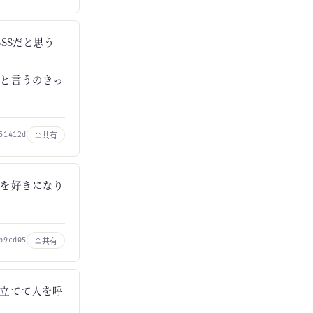
SSだと思う
こと言うのきっ
共有
51412d
国を好きになり
共有
b9cd05
立てて人を呼