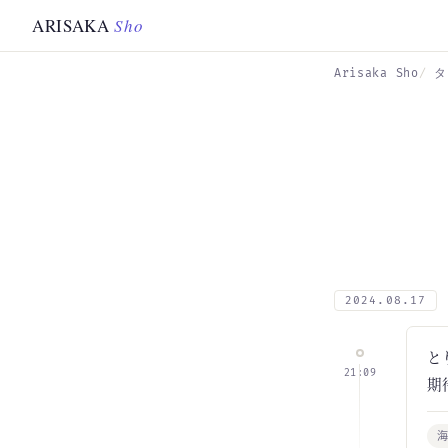
Skip to main content
ARISAKA
Sho
Arisaka Sho
タ
2024.08.17
と
21:09
期