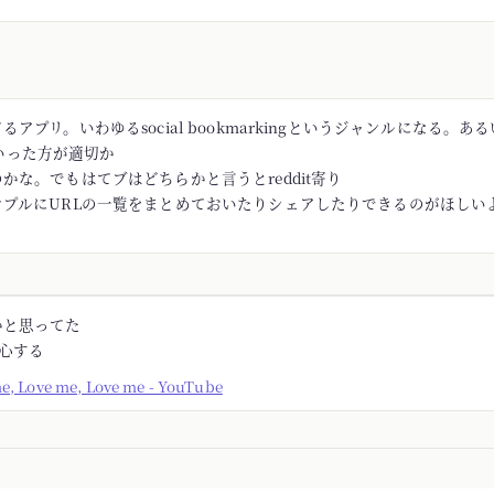
アプリ。いわゆるsocial bookmarkingというジャンルになる。あるい
rといった方が適切か
かな。でもはてブはどちらかと言うとreddit寄り
ンプルにURLの一覧をまとめておいたりシェアしたりできるのがほしい
かと思ってた
安心する
me, Love me, Love me - YouTube