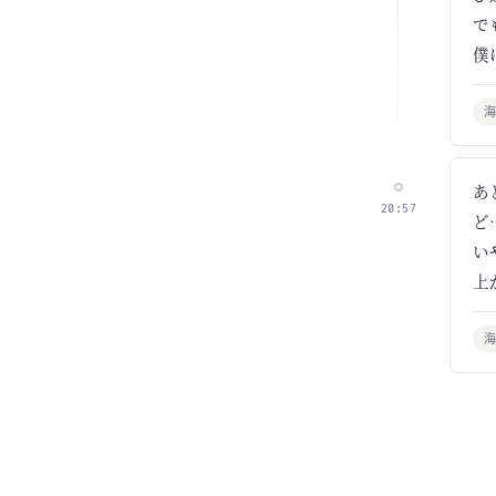
で
僕
あ
20:57
ど
い
上