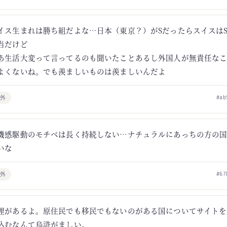
イス生まれは勝ち組だよな…日本（東京？）がSだったらスイスはS
当だけど
あ生活大変って言ってるのも聞いたことあるし外国人が無責任な
よくないね。でも羨ましいものは羨ましいんだよ
海外
#ab
機感駆動のモチベは長く持続しない…ナチュラルにあっちの方の
いな
海外
#67
理があるよ。原住民でも移民でもないのがある国についてサイトを
込むなんて烏滸がましい。