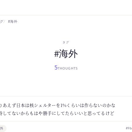
グ
#海外
タグ
#海外
5
THOUGHTS
りあえず日本は核シェルターを1%くらいは作らないのかな
待してないからもはや勝手にしてたらいいと思ってるけど
海外
#9b