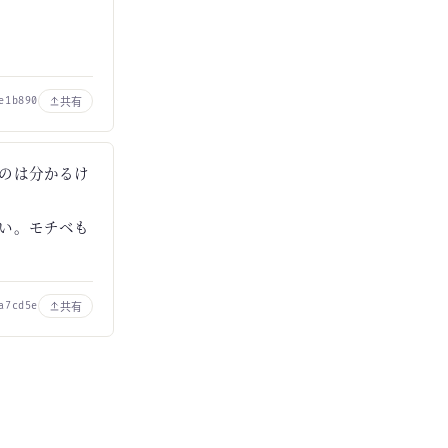
共有
e1b890
のは分かるけ
い。モチベも
共有
a7cd5e