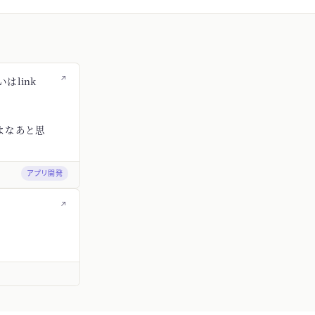
↗
はlink
よなあと思
アプリ開発
↗