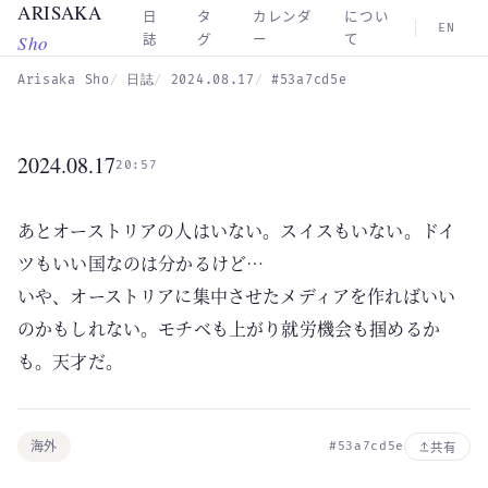
ARISAKA
Skip to main content
日
タ
カレンダ
につい
EN
Sho
誌
グ
ー
て
Arisaka Sho
日誌
2024.08.17
#53a7cd5e
2024.08.17
20:57
あとオーストリアの人はいない。スイスもいない。ドイ
ツもいい国なのは分かるけど…
いや、オーストリアに集中させたメディアを作ればいい
のかもしれない。モチベも上がり就労機会も掴めるか
も。天才だ。
海外
#53a7cd5e
共有