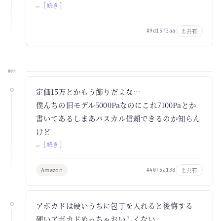
… [続き]
共有
#9d15f3aa
00h
定価15万とかもう飾りだよな…
僕んちの旧モデル5000Paなのにこれ7100Paとか
書いてあるしまあパスカル信頼できるのか知らん
けど
… [続き]
Amazon
共有
#40f5a138
アボカドは硬いうちに包丁を入れると後悔する
硬いアボカドめっちゃおいしくない