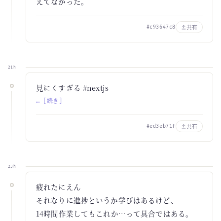
えてなかった。
共有
#c93647c8
21h
見にくすぎる #nextjs
… [続き]
共有
#ed3eb71f
23h
疲れたにえん
それなりに進捗というか学びはあるけど、
14時間作業してもこれか…って具合ではある。