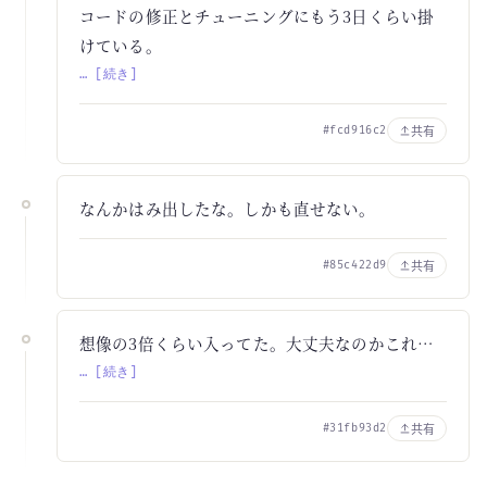
コードの修正とチューニングにもう3日くらい掛
けている。
… [続き]
共有
#fcd916c2
なんかはみ出したな。しかも直せない。
共有
#85c422d9
想像の3倍くらい入ってた。大丈夫なのかこれ…
… [続き]
共有
#31fb93d2