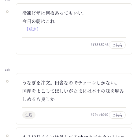
11h
冷凍ピザは何枚あってもいい。
今日の朝はこれ
… [続き]
共有
#f8585246
18h
うなぎを注文。田舎なのでチェーンしかない。
国産をよこしてほしいがたまには本土の味を噛み
しめるも良しか
生活
共有
#79ceb002
もう10日くらいは外してるuberのアカウントにコ