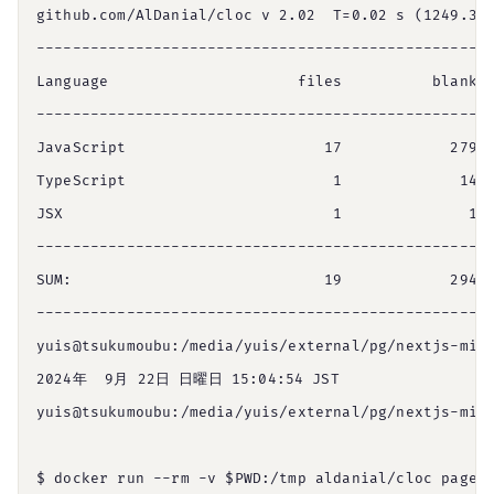
github.com/AlDanial/cloc v 2.02  T=0.02 s (1249.3 f
---------------------------------------------------
Language                     files          blank  
---------------------------------------------------
JavaScript                      17            279  
TypeScript                       1             14  
JSX                              1              1  
---------------------------------------------------
SUM:                            19            294  
---------------------------------------------------
yuis@tsukumoubu:/media/yuis/external/pg/nextjs-micr
2024年  9月 22日 日曜日 15:04:54 JST

yuis@tsukumoubu:/media/yuis/external/pg/nextjs-micr
$ docker run --rm -v $PWD:/tmp aldanial/cloc pages
