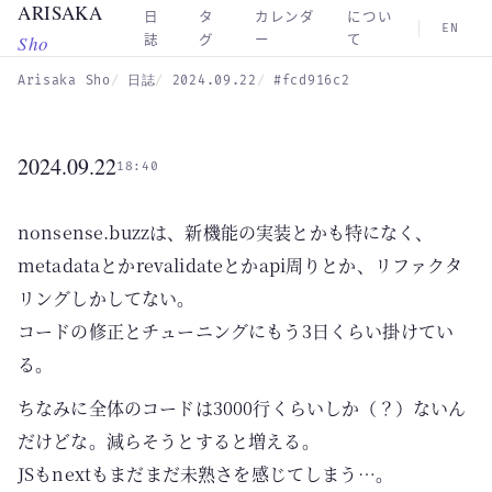
ARISAKA
Skip to main content
日
タ
カレンダ
につい
EN
Sho
誌
グ
ー
て
Arisaka Sho
日誌
2024.09.22
#fcd916c2
2024.09.22
18:40
nonsense.buzzは、新機能の実装とかも特になく、
metadataとかrevalidateとかapi周りとか、リファクタ
リングしかしてない。
コードの修正とチューニングにもう3日くらい掛けてい
る。
ちなみに全体のコードは3000行くらいしか（？）ないん
だけどな。減らそうとすると増える。
JSもnextもまだまだ未熟さを感じてしまう…。