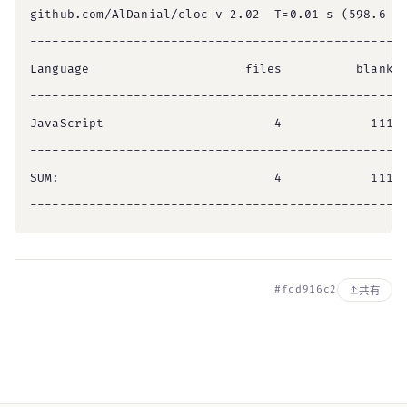
github.com/AlDanial/cloc v 2.02  T=0.01 s (598.6 fi
---------------------------------------------------
Language                     files          blank  
---------------------------------------------------
JavaScript                       4            111  
---------------------------------------------------
SUM:                             4            111  
#fcd916c2
共有