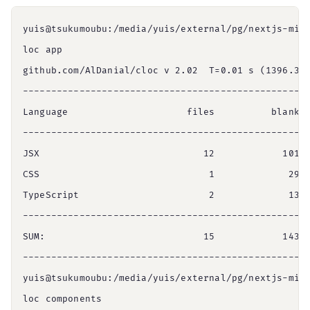
yuis@tsukumoubu:/media/yuis/external/pg/nextjs-micr
loc app

github.com/AlDanial/cloc v 2.02  T=0.01 s (1396.3 f
---------------------------------------------------
Language                     files          blank  
---------------------------------------------------
JSX                             12            101  
CSS                              1             29  
TypeScript                       2             13  
---------------------------------------------------
SUM:                            15            143  
---------------------------------------------------
yuis@tsukumoubu:/media/yuis/external/pg/nextjs-micr
loc components
