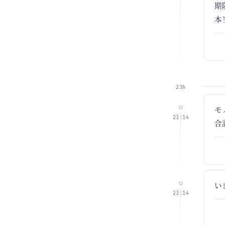
期
本
23h
モ
23:14
合
い
23:14