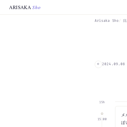
Skip to main content
ARISAKA
Sho
Arisaka Sho
日
←
2024.09.08
15h
メ
15:00
ぽ