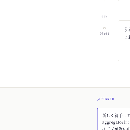
00h
う
00:01
こ
PINNED
新しく着手してる
aggregato
はてブが近いの