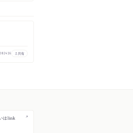
共有
202416
↗
はlink