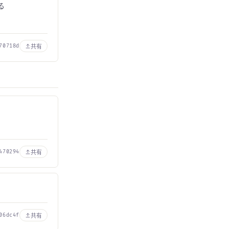
る
共有
70718d
共有
470294
共有
06dc4f