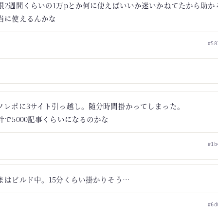
限2週間くらいの1万pとか何に使えばいいか迷いかねてたから助か
当に使えるんかな
#58
ノレポに3サイト引っ越し。随分時間掛かってしまった。
計で5000記事くらいになるのかな
#1b
まはビルド中。15分くらい掛かりそう…
#6d