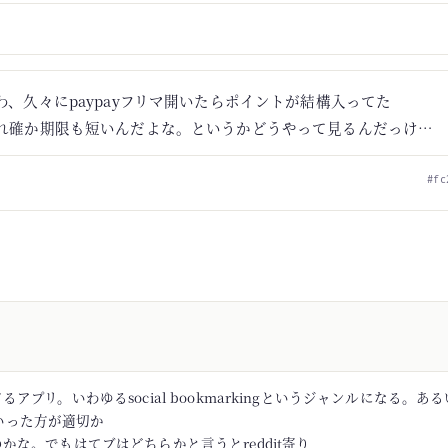
わ、久々にpaypayフリマ開いたらポイントが結構入ってた
れ確か期限も短いんだよな。というかどうやって見るんだっけ…
#fc
アプリ。いわゆるsocial bookmarkingというジャンルになる。あるい
rといった方が適切か
かな。でもはてブはどちらかと言うとreddit寄り