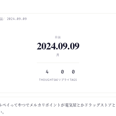
誌
2024.09.09
日誌
2024.09.09
月
4
0
0
THOUGHTS
AIリプライ
TAGS
ルペイってやつでメルカリポイントが電気屋とかドラッグストアと
い。