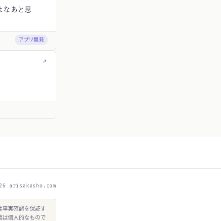
よなあと思
アプリ開発
↗
26 arisakasho.com
は事実確認を保証す
稿は個人的なもので