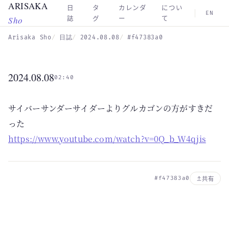
ARISAKA
Skip to main content
日
タ
カレンダ
につい
EN
Sho
誌
グ
ー
て
Arisaka Sho
日誌
2024.08.08
#f47383a0
2024.08.08
02:40
サイバーサンダーサイダーよりグルカゴンの方がすきだ
った
https://www.youtube.com/watch?v=0Q_b_W4qjis
#f47383a0
共有