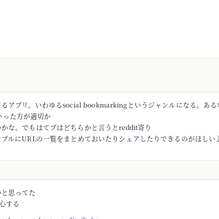
アプリ。いわゆるsocial bookmarkingというジャンルになる。あるい
rといった方が適切か
かな。でもはてブはどちらかと言うとreddit寄り
ンプルにURLの一覧をまとめておいたりシェアしたりできるのがほしい
かと思ってた
安心する