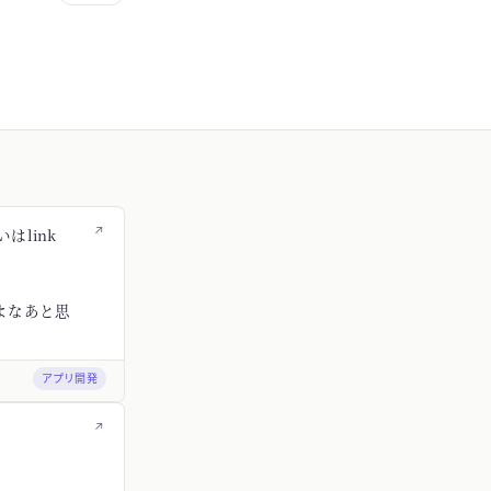
↗
はlink
よなあと思
アプリ開発
↗