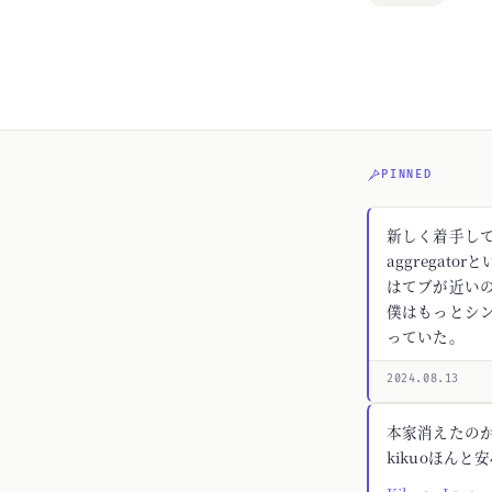
PINNED
新しく着手してる
aggregato
はてブが近いの
僕はもっとシ
っていた。
2024.08.13
本家消えたの
kikuoほんと