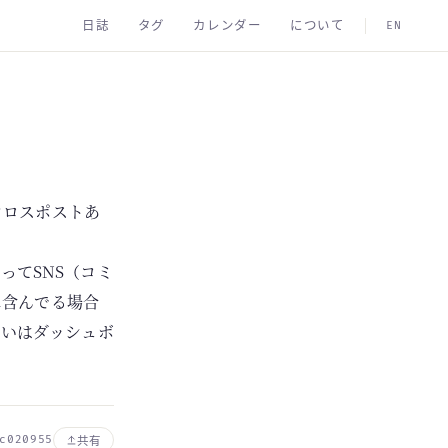
日誌
タグ
カレンダー
について
EN
クロスポストあ
e）ってSNS（コミ
に含んでる場合
るいはダッシュボ
c020955
共有