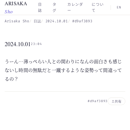
ARISAKA
Skip to main content
日
タ
カレンダ
につい
EN
Sho
誌
グ
ー
て
Arisaka Sho
日誌
2024.10.01
#d9af3893
2024.10.01
23:04
うーん…薄っぺらい人との関わりになんの面白さも感じ
ないし時間の無駄だと一蹴するような姿勢って間違って
るの？
#d9af3893
共有