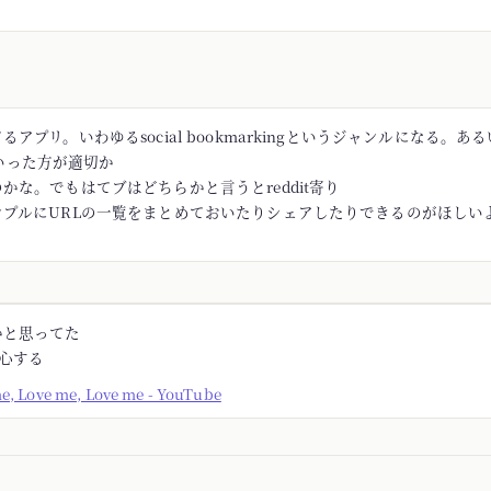
アプリ。いわゆるsocial bookmarkingというジャンルになる。あるい
rといった方が適切か
かな。でもはてブはどちらかと言うとreddit寄り
ンプルにURLの一覧をまとめておいたりシェアしたりできるのがほしい
かと思ってた
安心する
me, Love me, Love me - YouTube