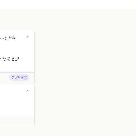
↗
はlink
よなあと思
アプリ開発
↗