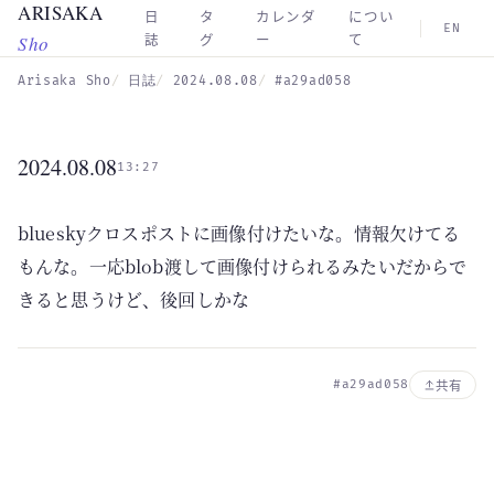
ARISAKA
Skip to main content
日
タ
カレンダ
につい
EN
Sho
誌
グ
ー
て
Arisaka Sho
日誌
2024.08.08
#a29ad058
2024.08.08
13:27
blueskyクロスポストに画像付けたいな。情報欠けてる
もんな。一応blob渡して画像付けられるみたいだからで
きると思うけど、後回しかな
#a29ad058
共有