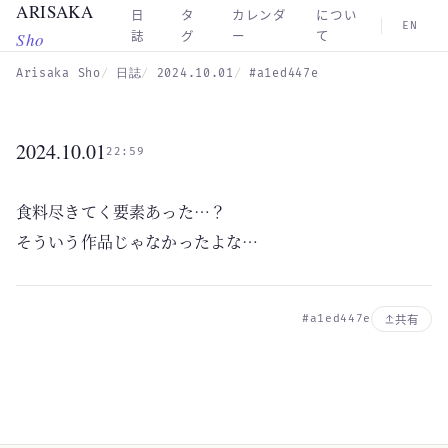
ARISAKA
Skip to main content
日
タ
カレンダ
につい
EN
Sho
誌
グ
ー
て
Arisaka Sho
日誌
2024.10.01
#a1ed447e
2024.10.01
22:59
食料尽きてく要素あった…？
そういう作品じゃなかったよな…
#a1ed447e
共有