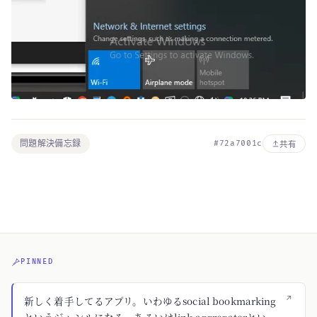
問題解決備忘録
#72a7001c
共有
PINNED
↗
新しく着手してるアプリ。いわゆるsocial bookmarking