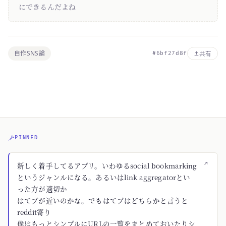
にできるんだよね
自作SNS論
#6bf27d8f
共有
PINNED
↗
新しく着手してるアプリ。いわゆるsocial bookmarking
というジャンルになる。あるいはlink aggregatorとい
った方が適切か
はてブが近いのかな。でもはてブはどちらかと言うと
reddit寄り
僕はもっとシンプルにURLの一覧をまとめておいたりシ