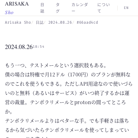
ARISAKA
Skip to main content
日
タ
カレンダ
につい
EN
Sho
誌
グ
ー
て
Arisaka Sho
日誌
2024.08.26
#66aad4cd
2024.08.26
18:54
もう一つ、テストメールという選択肢もある。
僕の場合は特権で月12ドル（1700円）のプランが無料な
のでこれを使うもできる。ただしAPI用途なので使いづら
いのと無料（あるいはサービス）がいつ終了するかは運
営の裁量。テンポラリメールとprotonの間ってところ
か。
テンポラリメールよりはベターな手。でも手軽さは落ち
るから気づいたらテンポラリメールを使ってしまってい