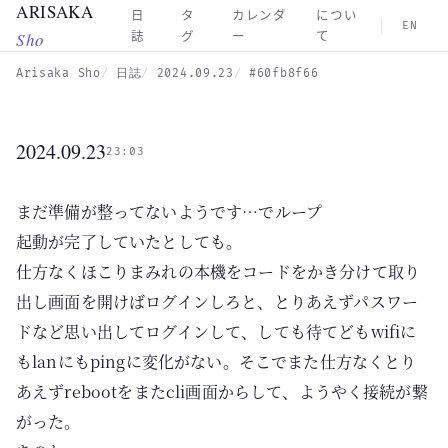
ARISAKA
Skip to main content
日
タ
カレンダ
につい
EN
Sho
誌
グ
ー
て
Arisaka Sho
日誌
2024.09.23
#60fb8f66
2024.09.23
23:03
まだ準備が整ってないようです…でループ
起動が完了していたとしても。
仕方なくほこりまみれの本機をコードをかき分けて取り
出し画面を開けばログインしろと、とりあえずパスワー
ドなど思い出してログインして、しても待てどもwifiに
もlanにもpingに変化がない。そこでまた仕方なくとり
あえずrebootをまたcli画面からして、ようやく接続が繋
がった。