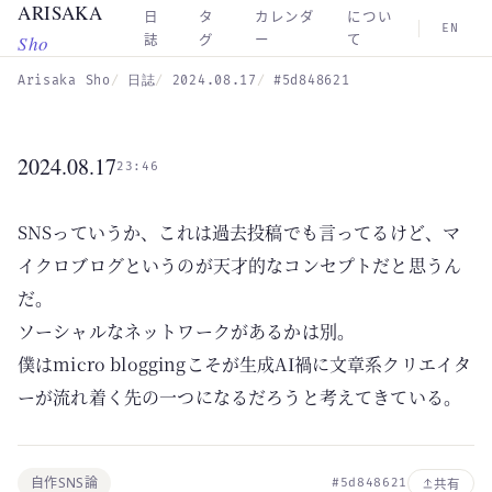
ARISAKA
Skip to main content
日
タ
カレンダ
につい
EN
Sho
誌
グ
ー
て
Arisaka Sho
日誌
2024.08.17
#5d848621
2024.08.17
23:46
SNSっていうか、これは過去投稿でも言ってるけど、マ
イクロブログというのが天才的なコンセプトだと思うん
だ。
ソーシャルなネットワークがあるかは別。
僕はmicro bloggingこそが生成AI禍に文章系クリエイタ
ーが流れ着く先の一つになるだろうと考えてきている。
自作SNS論
#5d848621
共有