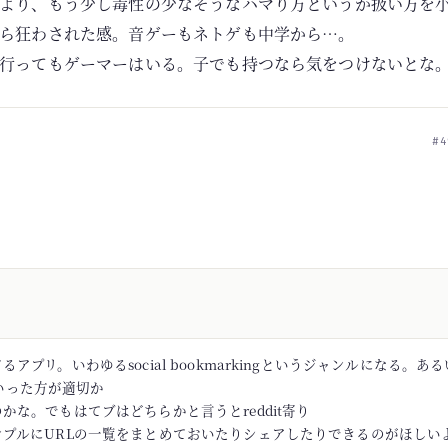
より、もう少し毒性の少なそうなハマり方というか扱い方を
ら狂わされた感。音ゲーもネトゲも中学から…。
行ってもゲーマーはいる。子でも持つなら気をつけないとな
#4
アプリ。いわゆるsocial bookmarkingというジャンルになる。あるい
rといった方が適切か
かな。でもはてブはどちらかと言うとreddit寄り
ンプルにURLの一覧をまとめておいたりシェアしたりできるのがほしい