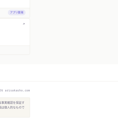
アプリ開発
↗
26 arisakasho.com
は事実確認を保証す
稿は個人的なもので