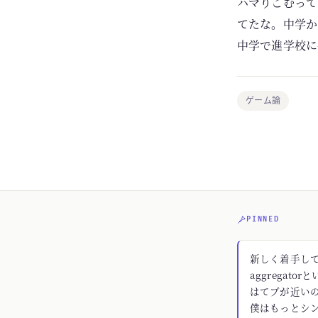
ハマりこむって
てたな。中学か
中学で進学校に
ゲーム論
PINNED
新しく着手してる
aggregato
はてブが近いの
僕はもっとシ