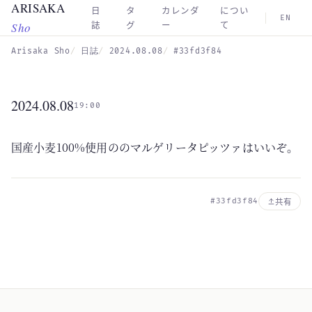
ARISAKA
Skip to main content
日
タ
カレンダ
につい
EN
Sho
誌
グ
ー
て
Arisaka Sho
日誌
2024.08.08
#33fd3f84
2024.08.08
19:00
国産小麦100%使用ののマルゲリータピッツァはいいぞ。
#33fd3f84
共有