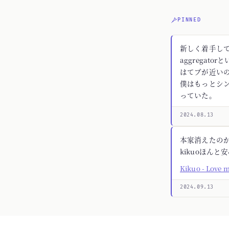
PINNED
新しく着手してる
aggregato
はてブが近いの
僕はもっとシ
っていた。
2024.08.13
本家消えたの
kikuoほんと
Kikuo - Love 
2024.09.13