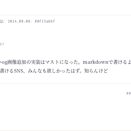
誌
2024.08.08
#0f15ab6f
37
とかog画像追加の実装はマストになった。markdownで書け
書けるSNS、みんなも欲しかったはず。知らんけど
#0