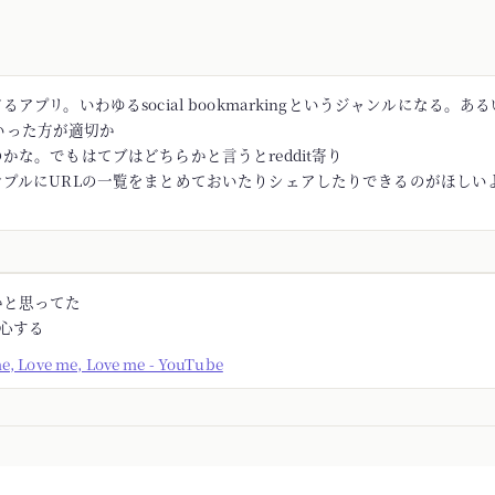
アプリ。いわゆるsocial bookmarkingというジャンルになる。あるい
rといった方が適切か
かな。でもはてブはどちらかと言うとreddit寄り
ンプルにURLの一覧をまとめておいたりシェアしたりできるのがほしい
かと思ってた
安心する
me, Love me, Love me - YouTube