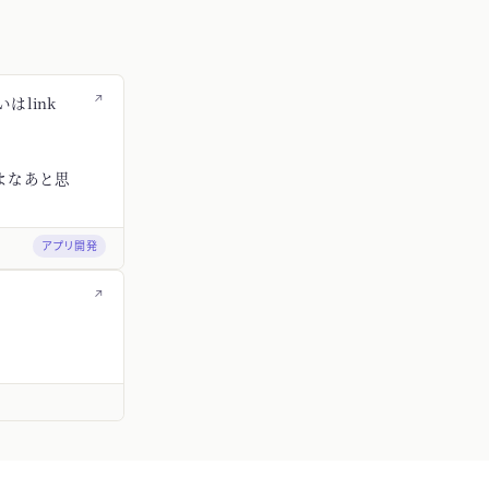
↗
はlink
よなあと思
アプリ開発
↗