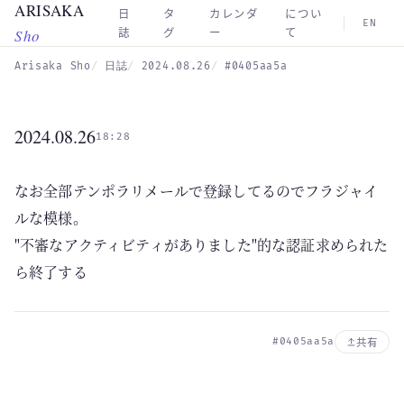
ARISAKA
Skip to main content
日
タ
カレンダ
につい
EN
Sho
誌
グ
ー
て
Arisaka Sho
日誌
2024.08.26
#0405aa5a
2024.08.26
18:28
なお全部テンポラリメールで登録してるのでフラジャイ
ルな模様。
"不審なアクティビティがありました"的な認証求められた
ら終了する
#0405aa5a
共有