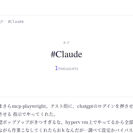
グ
#Claude
タグ
#Claude
1
THOUGHTS
まさらmcp-playwright。テスト的に、chatgptのログインを押させ
させる 指示でやってくれた。
認ポップアップがきつすぎるな。hyperv vm上でやってるから全
ながら作業こなしてくれたらおｋなんだが…調べて設定かバイパ