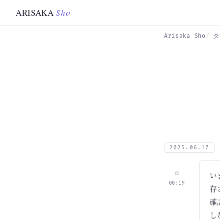
Skip to main content
ARISAKA
Sho
Arisaka Sho
タ
2025.06.17
い
00:19
存
確
し