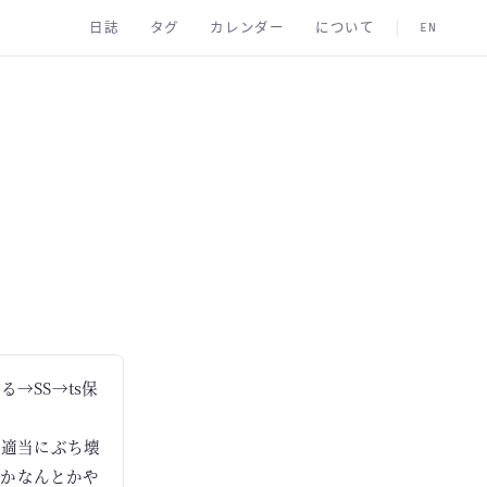
日誌
タグ
カレンダー
について
EN
る→SS→ts保
部適当にぶち壊
スかなんとかや