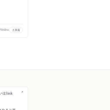
共有
f0484c
↗
はlink