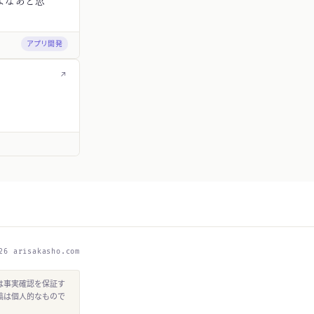
よなあと思
アプリ開発
↗
26 arisakasho.com
は事実確認を保証す
稿は個人的なもので