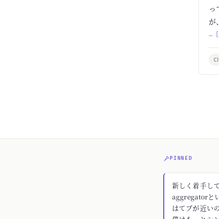
っ
が
… 
C
PINNED
新しく着手してる
aggregato
はてブが近いの