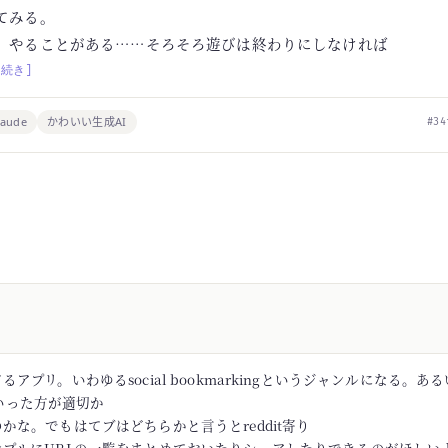
てみる。
、やることがある……そろそろ遊びは終わりにしなければ
[続き]
laude
かわいい生成AI
#34
アプリ。いわゆるsocial bookmarkingというジャンルになる。あるい
rといった方が適切か
かな。でもはてブはどちらかと言うとreddit寄り