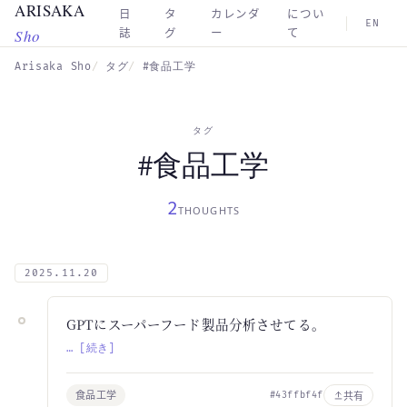
ARISAKA
Skip to main content
日
タ
カレンダ
につい
EN
Sho
誌
グ
ー
て
Arisaka Sho
タグ
#食品工学
タグ
#食品工学
2
THOUGHTS
2025.11.20
GPTにスーパーフード製品分析させてる。
… [続き]
食品工学
共有
#43ffbf4f