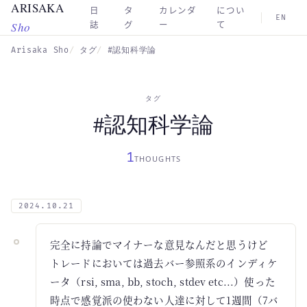
ARISAKA
Skip to main content
日
タ
カレンダ
につい
EN
Sho
誌
グ
ー
て
Arisaka Sho
タグ
#認知科学論
タグ
#認知科学論
1
THOUGHTS
2024.10.21
完全に持論でマイナーな意見なんだと思うけど
トレードにおいては過去バー参照系のインディケ
ータ（rsi, sma, bb, stoch, stdev etc...）使った
時点で感覚派の使わない人達に対して1週間（7バ