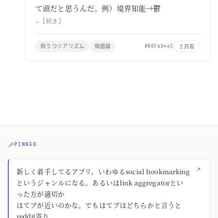
て頭だと思うんだ。例）境界知能→鬱
… [続き]
抑うつリアリズム
価値論
共有
#08fab4a3
PINNED
↗
新しく着手してるアプリ。いわゆるsocial bookmarking
というジャンルになる。あるいはlink aggregatorとい
った方が適切か
はてブが近いのかな。でもはてブはどちらかと言うと
reddit寄り