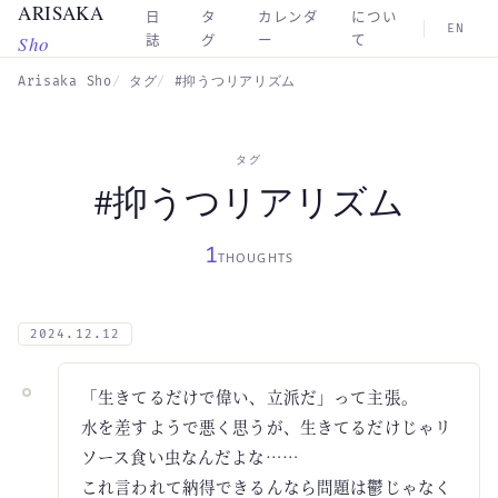
ARISAKA
Skip to main content
日
タ
カレンダ
につい
EN
Sho
誌
グ
ー
て
Arisaka Sho
タグ
#抑うつリアリズム
タグ
#抑うつリアリズム
1
THOUGHTS
2024.12.12
「生きてるだけで偉い、立派だ」って主張。
水を差すようで悪く思うが、生きてるだけじゃリ
ソース食い虫なんだよな……
これ言われて納得できるんなら問題は鬱じゃなく