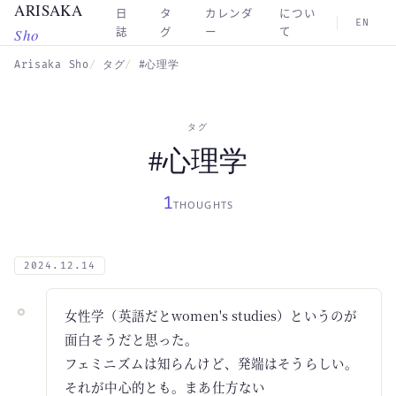
ARISAKA
Skip to main content
日
タ
カレンダ
につい
EN
Sho
誌
グ
ー
て
Arisaka Sho
タグ
#心理学
タグ
#心理学
1
THOUGHTS
2024.12.14
女性学（英語だとwomen's studies）というのが
面白そうだと思った。
フェミニズムは知らんけど、発端はそうらしい。
それが中心的とも。まあ仕方ない