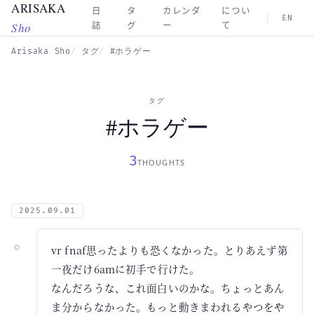
ARISAKA
Skip to main content
日
タ
カレンダ
につい
EN
Sho
誌
グ
ー
て
Arisaka Sho
タグ
#ホラゲー
タグ
#ホラゲー
3
THOUGHTS
2025.09.01
vr fnaf思ったよりも恐くなかった。とりあえず第
一夜だけ6amに初手で行けた。
なんだろうな、これ面白いのかな。ちょっとあん
ま分からなかった。もっと動きまわれるやつをや