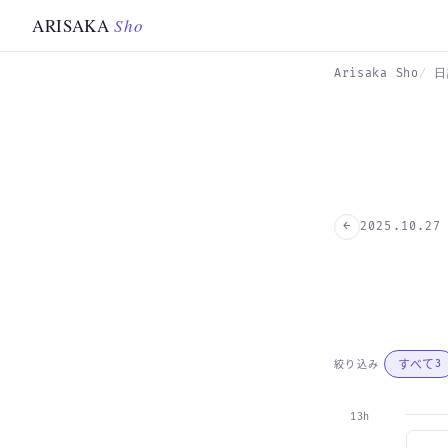
Skip to main content
ARISAKA
Sho
Arisaka Sho
日
←
2025.10.27
すべて
絞り込み
3
13h