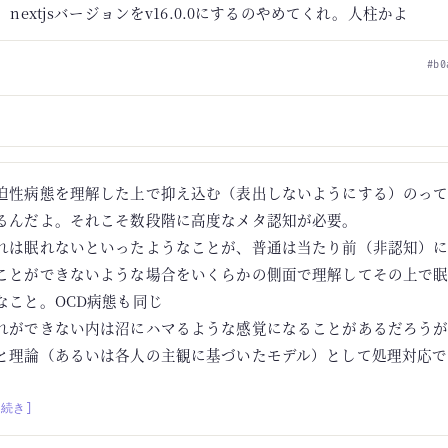
0、nextjsバージョンをv16.0.0にするのやめてくれ。人柱かよ
#b0
迫性病態を理解した上で抑え込む（表出しないようにする）のって
るんだよ。それこそ数段階に高度なメタ認知が必要。
れは眠れないといったようなことが、普通は当たり前（非認知）
ことができないような場合をいくらかの側面で理解してその上で
なこと。OCD病態も同じ
れができない内は沼にハマるような感覚になることがあるだろう
と理論（あるいは各人の主観に基づいたモデル）として処理対応で
。
[続き]