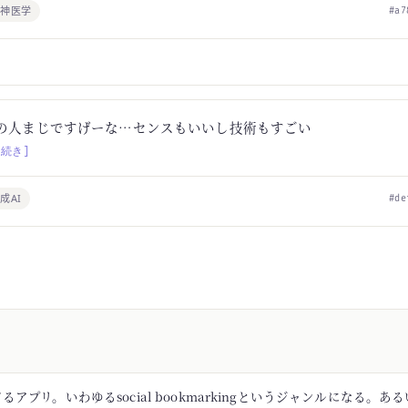
精神医学
#a7
の人まじですげーな…センスもいいし技術もすごい
[続き]
成AI
#de
アプリ。いわゆるsocial bookmarkingというジャンルになる。あるい