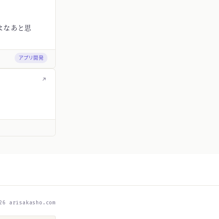
よなあと思
アプリ開発
↗
26 arisakasho.com