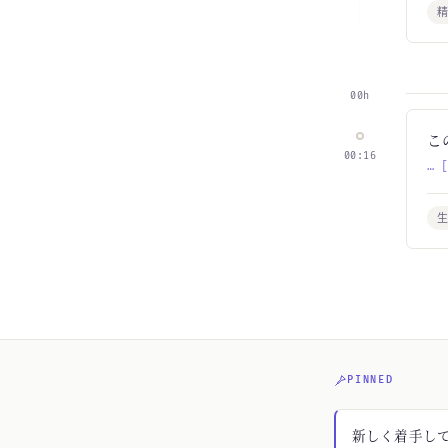
00h
こ
00:16
… 
生
PINNED
新しく着手してる