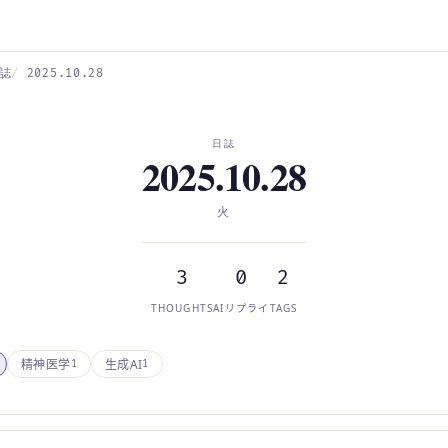
誌
2025.10.28
日誌
2025.10.28
火
3
0
2
THOUGHTS
AIリプライ
TAGS
精神医学
生成AI
1
1