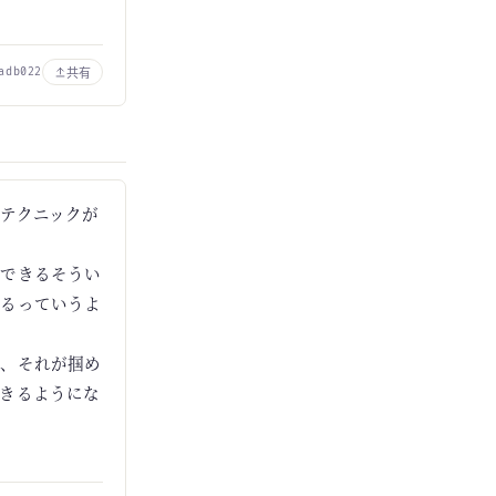
共有
adb022
テクニックが
にできるそうい
眠るっていうよ
が、それが掴め
きるようにな