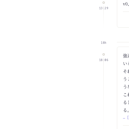
v
13:29
18h
強
18:06
い
そ
う
う
こ
る
る
… 