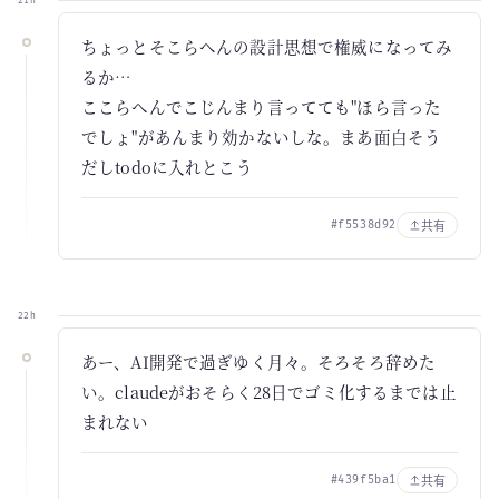
21h
ちょっとそこらへんの設計思想で権威になってみ
るか…
ここらへんでこじんまり言ってても"ほら言った
でしょ"があんまり効かないしな。まあ面白そう
だしtodoに入れとこう
共有
#f5538d92
22h
あー、AI開発で過ぎゆく月々。そろそろ辞めた
い。claudeがおそらく28日でゴミ化するまでは止
まれない
共有
#439f5ba1