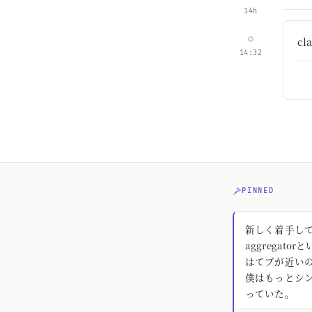
14h
c
14:32
PINNED
新しく着手してる
aggregato
はてブが近いの
僕はもっとシ
っていた。