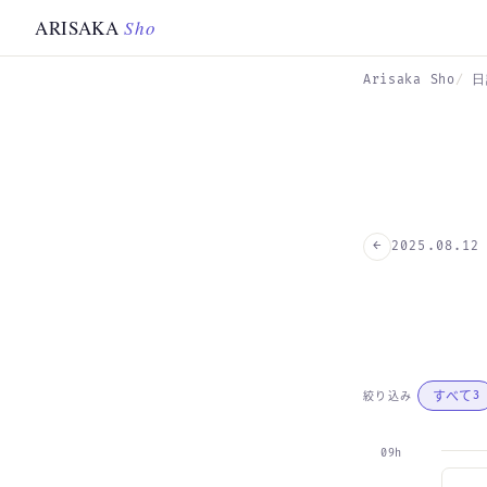
Skip to main content
ARISAKA
Sho
Arisaka Sho
日
←
2025.08.12
すべて
絞り込み
3
09h