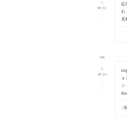
応
09:51
わ
英
10h
s
10:24
ョ
ン
d