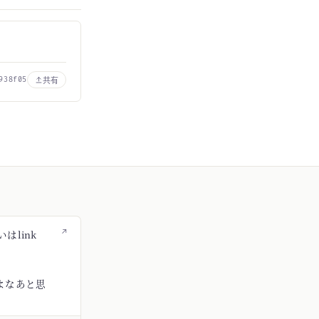
共有
938f05
↗
はlink
よなあと思