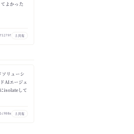
くてよかった
共有
f5279f
ドソリューシ
ドAIエージェ
solateして
共有
1c980a