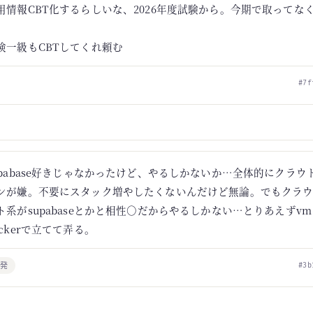
用情報CBT化するらしいな、2026年度試験から。今期で取ってな
検一級もCBTしてくれ頼む
#7f
upabase好きじゃなかったけど、やるしかないか…全体的にクラウ
ンが嫌。不要にスタック増やしたくないんだけど無論。でもクラウ
ト系がsupabaseとかと相性○だからやるしかない…とりあえずvmにi
ockerで立てて弄る。
開発
#3b