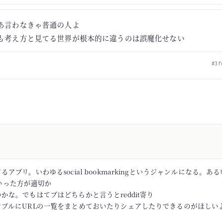
あ言わなきゃ普通の人よ
も考え方と見てる世界が根本的に違うのは誤魔化せない
#3f
アプリ。いわゆるsocial bookmarkingというジャンルになる。あるい
rといった方が適切か
かな。でもはてブはどちらかと言うとreddit寄り
ンプルにURLの一覧をまとめておいたりシェアしたりできるのがほしい