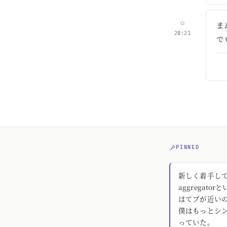
ま
20:21
で
PINNED
新しく着手してる
aggregato
はてブが近いの
僕はもっとシ
っていた。