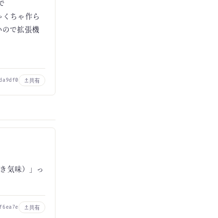
で
ゃくちゃ作ら
いので拡張機
共有
da9df0
き気味）」っ
共有
f6ea7e