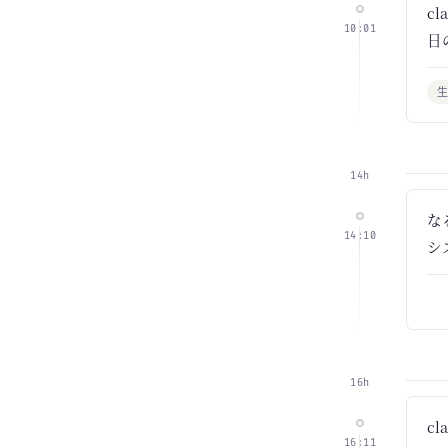
c
10:01
日
生
14h
な
14:10
シ
16h
cl
16:11