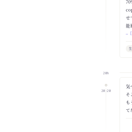
7
c
せ
能
… 
生
20h
気
20:20
そ
も
て