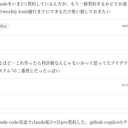
laudeをいま2つ契約しているんだが、もう一個契約するかどうか迷
のweekly limit施行までにできるだけ使い倒しておきたい
成AI
#00
るほど…これ作ったら特許級なんじゃないかって思ってたアイデア
ステム"の二番煎じだったっぽい
#95
aude code用途でclaude垢3つ目pro契約した。github copilo