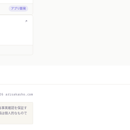
アプリ開発
↗
26 arisakasho.com
は事実確認を保証す
稿は個人的なもので