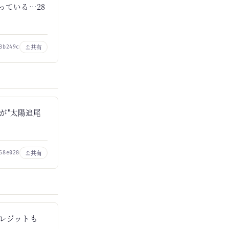
っている…28
共有
8b249c
が"太陽追尾
共有
68e028
tのクレジットも