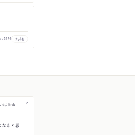
共有
ec0276
↗
はlink
よなあと思