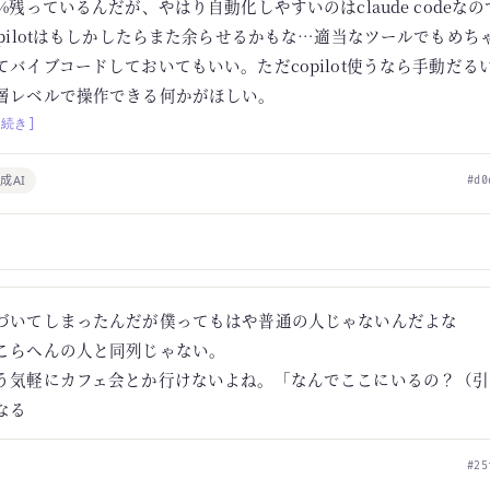
0%残っているんだが、やはり自動化しやすいのはclaude codeなの
opilotはもしかしたらまた余らせるかもな…適当なツールでもめち
てバイブコードしておいてもいい。ただcopilot使うなら手動だる
層レベルで操作できる何かがほしい。
[続き]
成AI
#d0
づいてしまったんだが僕ってもはや普通の人じゃないんだよな
こらへんの人と同列じゃない。
う気軽にカフェ会とか行けないよね。「なんでここにいるの？（引
なる
#25