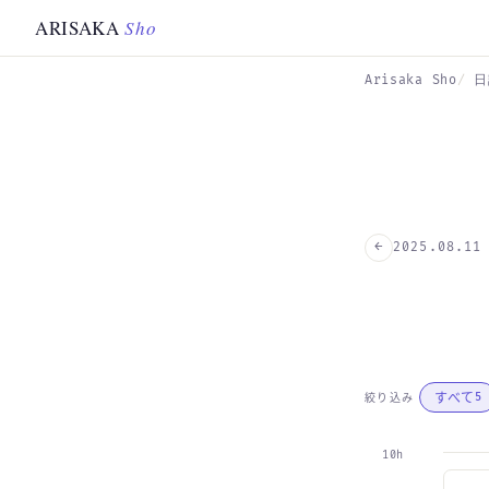
Skip to main content
ARISAKA
Sho
Arisaka Sho
日
←
2025.08.11
すべて
絞り込み
5
10h