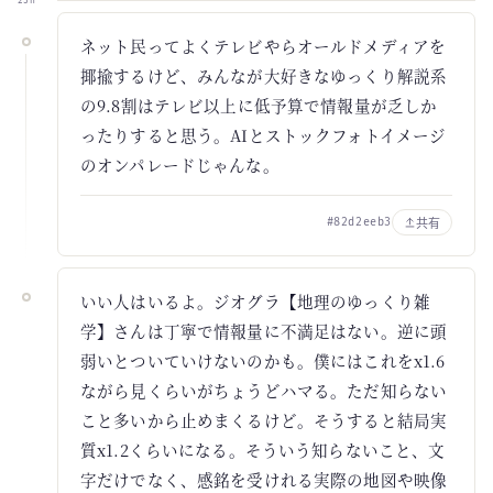
23h
ネット民ってよくテレビやらオールドメディアを
揶揄するけど、みんなが大好きなゆっくり解説系
の9.8割はテレビ以上に低予算で情報量が乏しか
ったりすると思う。AIとストックフォトイメージ
のオンパレードじゃんな。
共有
#82d2eeb3
いい人はいるよ。ジオグラ【地理のゆっくり雑
学】さんは丁寧で情報量に不満足はない。逆に頭
弱いとついていけないのかも。僕にはこれをx1.6
ながら見くらいがちょうどハマる。ただ知らない
こと多いから止めまくるけど。そうすると結局実
質x1.2くらいになる。そういう知らないこと、文
字だけでなく、感銘を受けれる実際の地図や映像