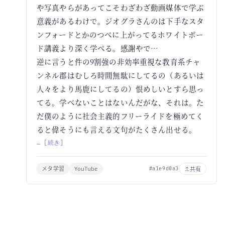
や写真やらがあってこそわざわざ動画媒体で学ぶ
意義があるわけで。ジオグラさんのは下手なスタ
ンフォードとかのつべに上がってるホワイトボー
ド講義より深く学べる。感謝やで…
逆に言うと件の9割強の非効率重視な教育系チャ
ンネル郡はむしろ時間無駄にしてるの（あるいは
人々をより馬鹿にしてるの）恨めしいとすら思っ
てる。学べないことはないんだがな、それは。た
だ僕のように社会主義的フリーライドを極めてく
ると偉そうにも言える文句がたくさん出せる。
… [続き]
メタ学習
YouTube
共有
#a1e9d0a3