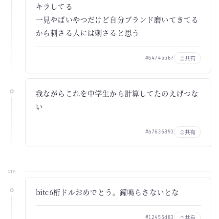
キラしてる
一見やばいやつだけど自分ブランド磨いてきてる
から刺さる人には刺さると思う
共有
#6474bb67
我ながらこれを中学生から計算してたのえげつな
い
共有
#a7636893
17h
bitc6桁ドルおめでとう。鐘鳴らさないとな
共有
#12455d83