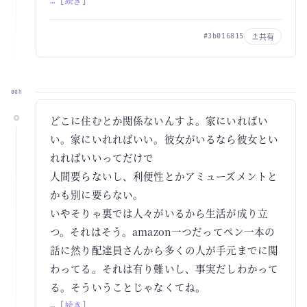
… [続き]
共有
#3b016815
00h
どこに住むとか関係ないんすよ。家にいればい
い。家にいれればいい。彼女がいるなら彼女とい
れればいいってだけで
人間要らないし、利便性とかアミューズメントと
かも別に要らない。
いやそりゃ裏では人々がいるから生活が成り立
つ。それはそう。amazon一つだってペン一本の
話に然り配達員さんから多くの人が手元までに関
わってる。それは有り難いし、事実だしわかって
る。そういうことじゃなくてね。
… [続き]