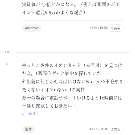
実質値が2,3倍とかになる。（例えば額面10万ポ
イント還元9.9万のような場合）
Amazon
共有
#97eb1086
15h
やっとこさ件のイオンカード（未開封）を見つけ
たよ。1週間位ずっと家中を探していた
外出前に何とかせねばいけないNo.1かつ不毛やり
たくないイオンoねNo.1の案件
万一の場合に電話サポートいけるよう16時前には
一通り確認しておきたい…。
… [続き]
生活
共有
#39768d68