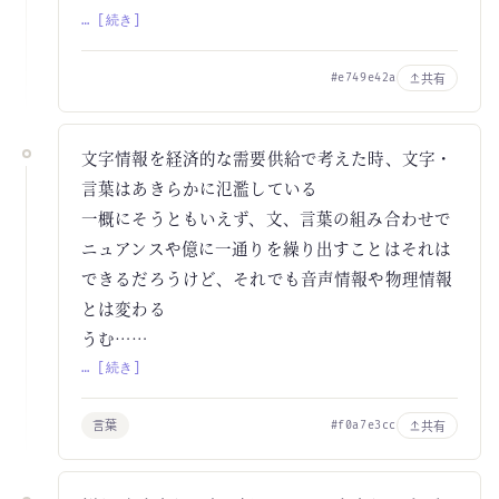
… [続き]
共有
#e749e42a
文字情報を経済的な需要供給で考えた時、文字・
言葉はあきらかに氾濫している
一概にそうともいえず、文、言葉の組み合わせで
ニュアンスや億に一通りを繰り出すことはそれは
できるだろうけど、それでも音声情報や物理情報
とは変わる
うむ……
… [続き]
言葉
共有
#f0a7e3cc