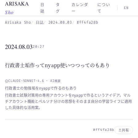
ARISAKA
Skip to main content
日
タ
カレンダ
につい
EN
Sho
誌
グ
ー
て
Arisaka Sho
日誌
2024.08.03
#ff4fa28b
2024.08.03
20:27
行政書士垢作ってnyapp使いつつってのもあり
CLAUDE-SONNET-4.6 · AI概要
行政書士の勉強垢をnyappで作るのもあり
行政書士試験対策用の専用アカウントをnyappで作るというアイデア。マル
チアカウント機能とペルソナ分けの思想をそのまま自分の学習ライフに適用
した具体的な活用案。
#ff4fa28b
共有