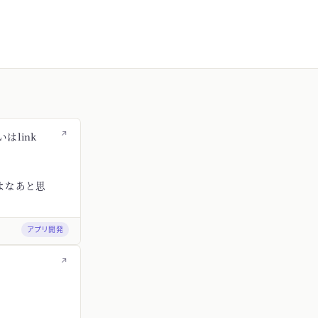
↗
はlink
よなあと思
アプリ開発
↗