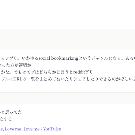
アプリ。いわゆるsocial bookmarkingというジャンルになる。あるい
rといった方が適切か
かな。でもはてブはどちらかと言うとreddit寄り
ンプルにURLの一覧をまとめておいたりシェアしたりできるのがほしい
かと思ってた
安心する
me, Love me, Love me - YouTube