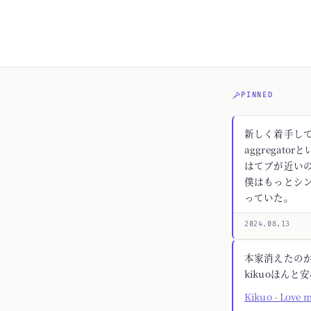
PINNED
新しく着手してる
aggregato
はてブが近いの
僕はもっとシ
っていた。
2024.08.13
本家消えたの
kikuoほんと
Kikuo - Love 