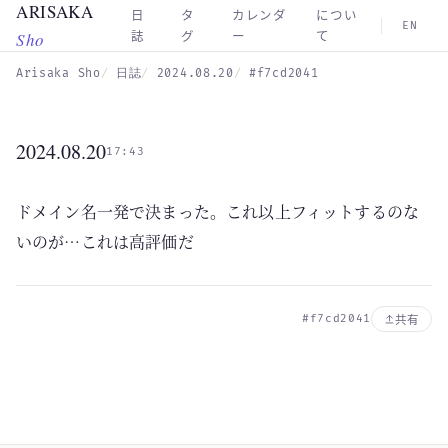
ARISAKA
Skip to main content
日
タ
カレンダ
につい
EN
Sho
誌
グ
ー
て
Arisaka Sho
日誌
2024.08.20
#f7cd2041
2024.08.20
17:43
ドメイン名一発で決まった。これ以上フィットするのな
いのが…これは高評価だ
#f7cd2041
共有