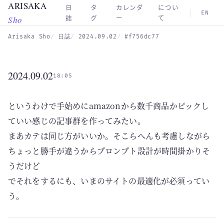
ARISAKA
Skip to main content
日
タ
カレンダ
につい
EN
Sho
誌
グ
ー
て
Arisaka Sho
日誌
2024.09.02
#f756dc77
2024.09.02
18:05
というわけで手始めにamazonから数千商品かピックし
ていい感じの記事群を作ってみたい。
まあカテは同じ方がいいか。そこらへんも考慮しながら
ちょっと勝手が違うからプロンプト設計が時間掛かりそ
うだけど
でそれをするにも、いまのサイトの最適化が必須ってい
う。