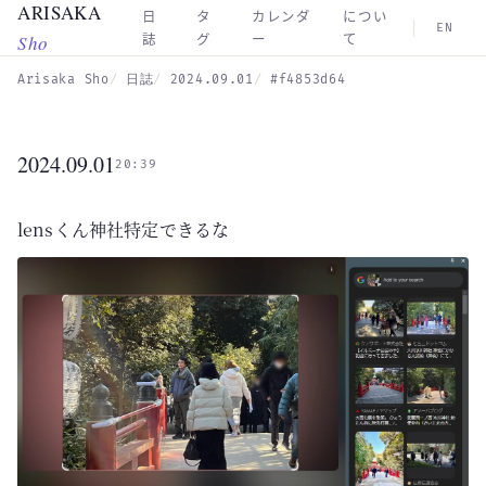
ARISAKA
Skip to main content
日
タ
カレンダ
につい
EN
Sho
誌
グ
ー
て
Arisaka Sho
日誌
2024.09.01
#f4853d64
2024.09.01
20:39
lensくん神社特定できるな