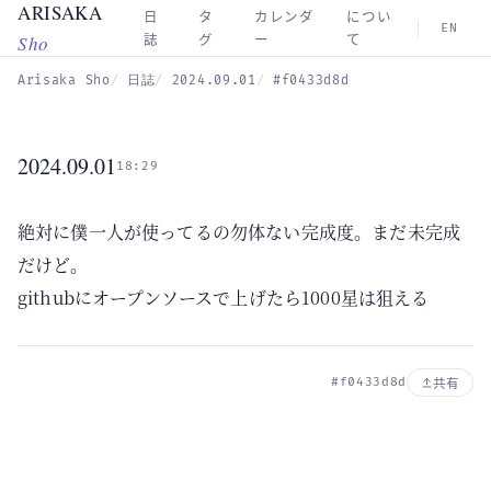
ARISAKA
Skip to main content
日
タ
カレンダ
につい
EN
Sho
誌
グ
ー
て
Arisaka Sho
日誌
2024.09.01
#f0433d8d
2024.09.01
18:29
絶対に僕一人が使ってるの勿体ない完成度。まだ未完成
だけど。
githubにオープンソースで上げたら1000星は狙える
#f0433d8d
共有