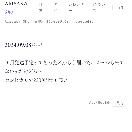
ARISAKA
Skip to main content
日
タ
カレンダ
につい
EN
Sho
誌
グ
ー
て
Arisaka Sho
日誌
2024.09.08
#ee45ed8d
2024.09.08
16:17
10月発送予定ってあった米がもう届いた。メールも来て
ないんだけどな…
コシヒカリで2200円でも高い
#ee45ed8d
共有