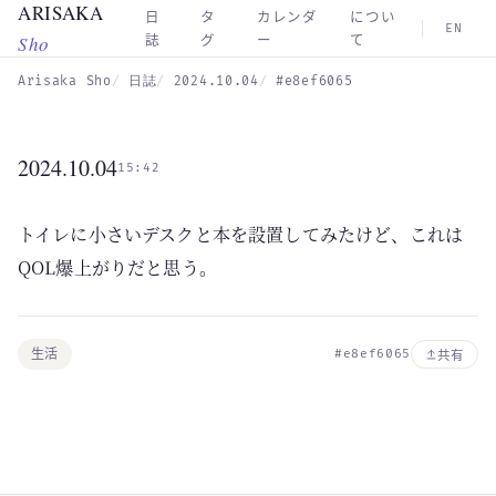
ARISAKA
Skip to main content
日
タ
カレンダ
につい
EN
Sho
誌
グ
ー
て
Arisaka Sho
日誌
2024.10.04
#e8ef6065
2024.10.04
15:42
トイレに小さいデスクと本を設置してみたけど、これは
QOL爆上がりだと思う。
生活
#e8ef6065
共有