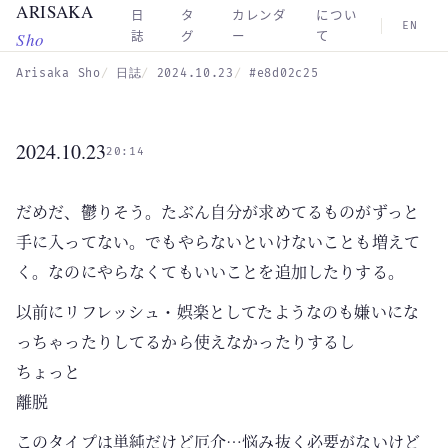
ARISAKA
Skip to main content
日
タ
カレンダ
につい
EN
Sho
誌
グ
ー
て
Arisaka Sho
日誌
2024.10.23
#e8d02c25
2024.10.23
20:14
だめだ、鬱りそう。たぶん自分が求めてるものがずっと
手に入ってない。でもやらないといけないことも増えて
く。なのにやらなくてもいいことを追加したりする。
以前にリフレッシュ・娯楽としてたようなのも嫌いにな
っちゃったりしてるから使えなかったりするし
ちょっと
離脱
このタイプは単純だけど厄介…悩み抜く必要がないけど