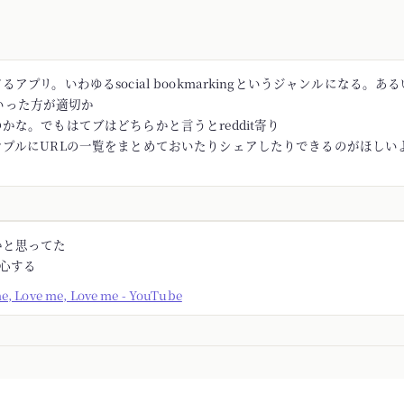
アプリ。いわゆるsocial bookmarkingというジャンルになる。あるい
rといった方が適切か
かな。でもはてブはどちらかと言うとreddit寄り
ンプルにURLの一覧をまとめておいたりシェアしたりできるのがほしい
かと思ってた
安心する
me, Love me, Love me - YouTube