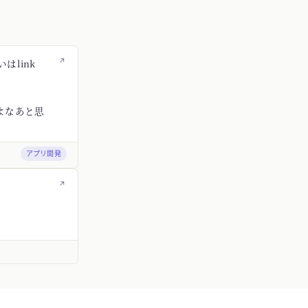
↗
はlink
よなあと思
アプリ開発
↗