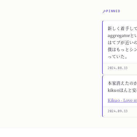
PINNED
新しく着手してる
aggregato
はてブが近いの
僕はもっとシ
っていた。
2024.08.13
本家消えたの
kikuoほんと
Kikuo - Love 
2024.09.13