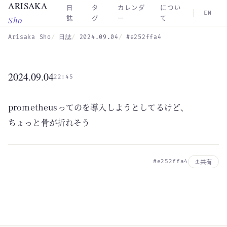
ARISAKA
Skip to main content
日
タ
カレンダ
につい
EN
Sho
誌
グ
ー
て
Arisaka Sho
日誌
2024.09.04
#e252ffa4
2024.09.04
22:45
prometheusってのを導入しようとしてるけど、
ちょっと骨が折れそう
#e252ffa4
共有