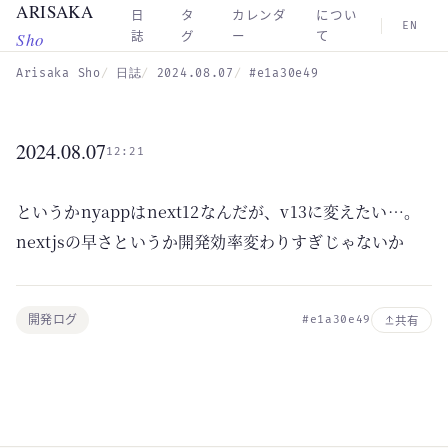
ARISAKA
Skip to main content
日
タ
カレンダ
につい
EN
Sho
誌
グ
ー
て
Arisaka Sho
日誌
2024.08.07
#e1a30e49
2024.08.07
12:21
というかnyappはnext12なんだが、v13に変えたい…。
nextjsの早さというか開発効率変わりすぎじゃないか
開発ログ
#e1a30e49
共有