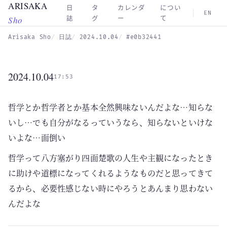
ARISAKA
Skip to main content
日
タ
カレンダ
につい
EN
Sho
誌
グ
ー
て
Arisaka Sho
日誌
2024.10.04
#e0b32441
2024.10.04
17:53
哲学とか哲学者とか基本全然興味ないんだよな…知らな
いし…でも自分がなるっていうなら、知らないといけな
いよな…面倒い
哲学って八方塞がり四面楚歌の人生や主観になったとき
に助けや道標になってくれるようなものだと思ってきて
るから、必要性感じない時にやろうとあんまり思わない
んだよな