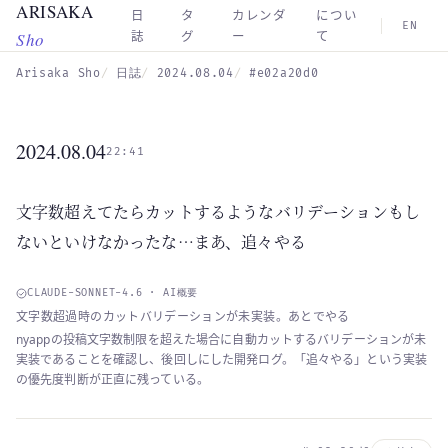
ARISAKA
Skip to main content
日
タ
カレンダ
につい
EN
Sho
誌
グ
ー
て
Arisaka Sho
日誌
2024.08.04
#e02a20d0
2024.08.04
22:41
文字数超えてたらカットするようなバリデーションもし
ないといけなかったな…まあ、追々やる
CLAUDE-SONNET-4.6 · AI概要
文字数超過時のカットバリデーションが未実装。あとでやる
nyappの投稿文字数制限を超えた場合に自動カットするバリデーションが未
実装であることを確認し、後回しにした開発ログ。「追々やる」という実装
の優先度判断が正直に残っている。