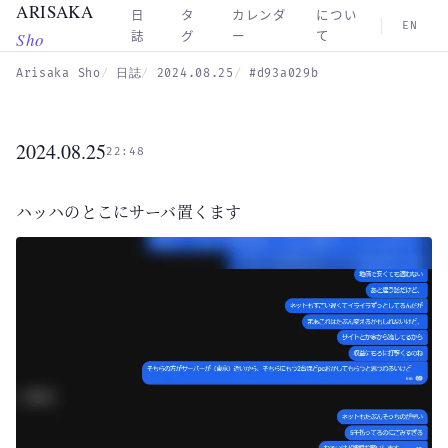
ARISAKA
Skip to main content
日
タ
カレンダ
につい
EN
Sho
誌
グ
ー
て
Arisaka Sho
日誌
2024.08.25
#d93a029b
2024.08.25
22:48
ハッハのとこにサーバ置くます