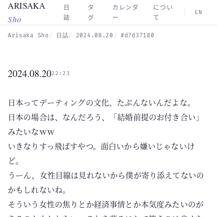
ARISAKA
Skip to main content
日
タ
カレンダ
につい
EN
Sho
誌
グ
ー
て
Arisaka Sho
日誌
2024.08.20
#d7d37180
2024.08.20
22:23
日本ってデーティングの文化、たぶんないんだよな。
日本の場合は、なんだろう、「結婚前提のお付き合い」
みたいなｗｗ
いきなりすっ飛ばすやつ。面白いから嫌いじゃないけ
ど。
うーん、女性目線は見れないから僕が寄り添えてないの
かもしれないね。
そういう女性の焦りとか経済事情とか本気度みたいのが