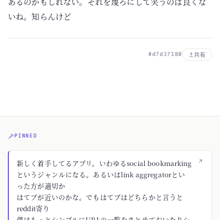
あるのかもしれない。それを蔑ろにして笑うのは良くな
いね。知らんけど
#d7d37180
共有
PINNED
↗
新しく着手してるアプリ。いわゆるsocial bookmarking
というジャンルになる。あるいはlink aggregatorとい
った方が適切か
はてブが近いのかな。でもはてブはどちらかと言うと
reddit寄り
僕はもっとシンプルにURLの一覧をまとめておいたりシ